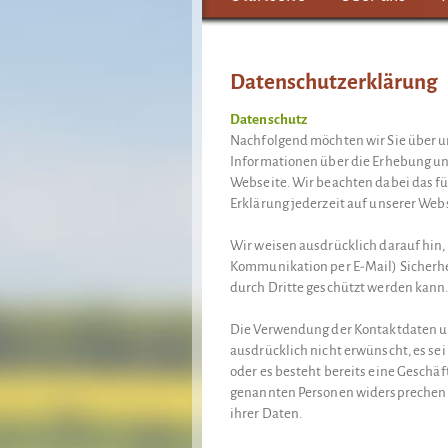
Datenschutzerklärung
Datenschutz
Nachfolgend möchten wir Sie über u
Informationen über die Erhebung u
Webseite. Wir beachten dabei das f
Erklärung jederzeit auf unserer Web
Wir weisen ausdrücklich darauf hin, 
Kommunikation per E-Mail) Sicherhe
durch Dritte geschützt werden kann
Die Verwendung der Kontaktdaten u
ausdrücklich nicht erwünscht, es sei 
oder es besteht bereits eine Geschäf
genannten Personen widersprechen 
ihrer Daten.