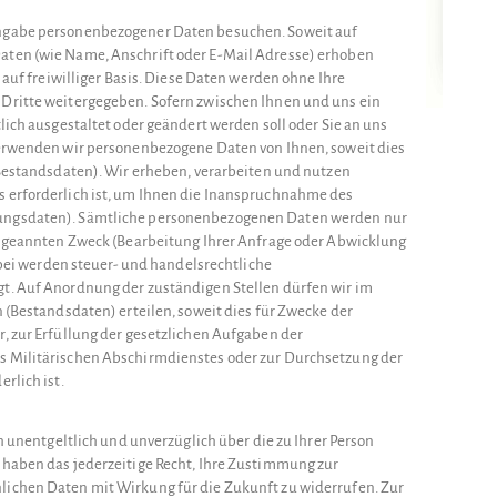
ngabe personenbezogener Daten besuchen. Soweit auf
ten (wie Name, Anschrift oder E-Mail Adresse) erhoben
 auf freiwilliger Basis. Diese Daten werden ohne Ihre
Dritte weitergegeben. Sofern zwischen Ihnen und uns ein
lich ausgestaltet oder geändert werden soll oder Sie an uns
verwenden wir personenbezogene Daten von Ihnen, soweit dies
(Bestandsdaten). Wir erheben, verarbeiten und nutzen
 erforderlich ist, um Ihnen die Inanspruchnahme des
ungsdaten). Sämtliche personenbezogenen Daten werden nur
n geannten Zweck (Bearbeitung Ihrer Anfrage oder Abwicklung
erbei werden steuer- und handelsrechtliche
t. Auf Anordnung der zuständigen Stellen dürfen wir im
 (Bestandsdaten) erteilen, soweit dies für Zwecke der
, zur Erfüllung der gesetzlichen Aufgaben der
 Militärischen Abschirmdienstes oder zur Durchsetzung der
rlich ist.
ch unentgeltlich und unverzüglich über die zu Ihrer Person
 haben das jederzeitige Recht, Ihre Zustimmung zur
ichen Daten mit Wirkung für die Zukunft zu widerrufen. Zur