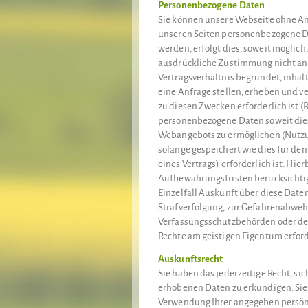
Personenbezogene Daten
Sie können unsere Webseite ohne A
unseren Seiten personenbezogene Da
werden, erfolgt dies, soweit möglich,
ausdrückliche Zustimmung nicht an 
Vertragsverhältnis begründet, inhalt
eine Anfrage stellen, erheben und 
zu diesen Zwecken erforderlich ist 
personenbezogene Daten soweit dies
Webangebots zu ermöglichen (Nutz
solange gespeichert wie dies für de
eines Vertrags) erforderlich ist. Hi
Aufbewahrungsfristen berücksichtig
Einzelfall Auskunft über diese Daten
Strafverfolgung, zur Gefahrenabwehr
Verfassungsschutzbehörden oder des
Rechte am geistigen Eigentum erforde
Auskunftsrecht
Sie haben das jederzeitige Recht, si
erhobenen Daten zu erkundigen. Sie
Verwendung Ihrer angegeben persönl