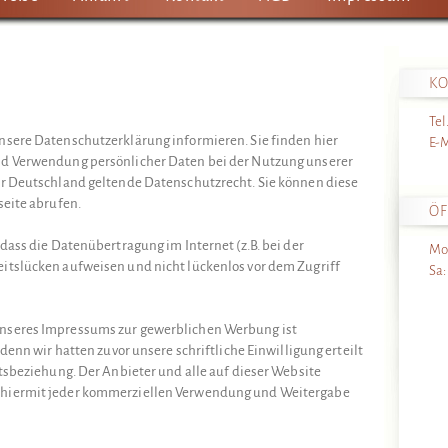
K
Tel.
nsere Datenschutzerklärung informieren. Sie finden hier
E-M
nd Verwendung persönlicher Daten bei der Nutzung unserer
ür Deutschland geltende Datenschutzrecht. Sie können diese
seite abrufen.
Ö
dass die Datenübertragung im Internet (z.B. bei der
Mo
itslücken aufweisen und nicht lückenlos vor dem Zugriff
Sa:
.
nseres Impressums zur gewerblichen Werbung ist
denn wir hatten zuvor unsere schriftliche Einwilligung erteilt
tsbeziehung. Der Anbieter und alle auf dieser Website
hiermit jeder kommerziellen Verwendung und Weitergabe