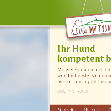
Ihr Hund
kompetent b
Mit viel Freiraum im län
wird Ihr liebster Vierbein
bestens umsorgt & beschä
DOGs INN TAUNUS
Startseite
Über uns