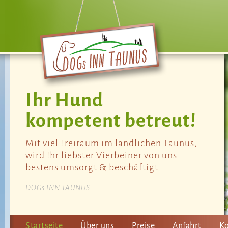
Ihr Hund
kompetent betreut!
Mit viel Freiraum im ländlichen Taunus,
wird Ihr liebster Vierbeiner von uns
bestens umsorgt & beschäftigt.
DOGs INN TAUNUS
Z
Startseite
Über uns
Preise
Anfahrt
Ko